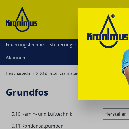
springen
Zur Hauptnavigation springen
Feuerungstechnik
Steuerungstechnik
Mess- und Rege
Aktionen
Heizungstechnik
5.12 Heizungsarmaturen
Brauchwasserumwälz-/Z
Grundfos
5.10 Kamin- und Lufttechnik
Hersteller
5.11 Kondensatpumpen