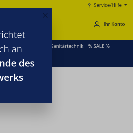
Service/Hilfe
Ihr Konto
ichtet
ich an
ernative Heizsysteme
Sanitärtechnik
% SALE %
nde des
werks