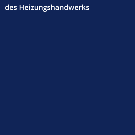
des Heizungshandwerks
ESBE Einsatz 45°C für TV
ESBE Einsatz TV 45°C komplett