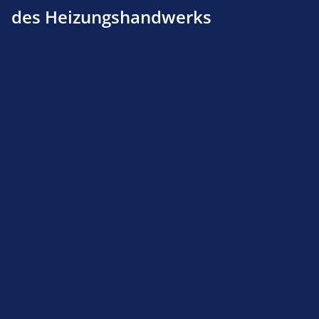
des Heizungshandwerks
Anschlußadapter f. Gefäßfüller passend zu
Kronimus, Klostermann und Fauch