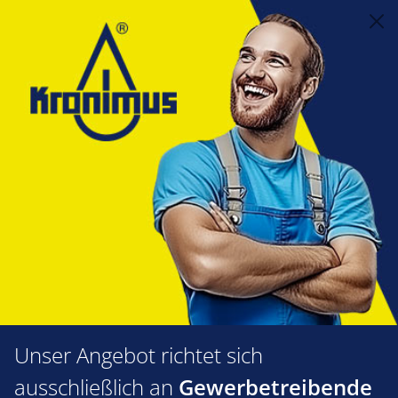
alt springen
Heizungstechnik
5.12 Heizungsarmaturen
Ausdehnungsgefäße
Ausdehnungsgefäße
Produkte filtern
Unser Angebot richtet sich
ausschließlich an
Gewerbetreibende