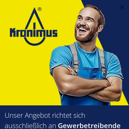
alt springen
Feuerungstechnik
1.35 Gasarmaturen
Gas- und Luftdruckwächter, Fliehkraftwächter
Luft - und Gasdruckwächter Herstellerspezifisch
Viessmann
Viessmann
Produkte filtern
Unser Angebot richtet sich
ausschließlich an
Gewerbetreibende