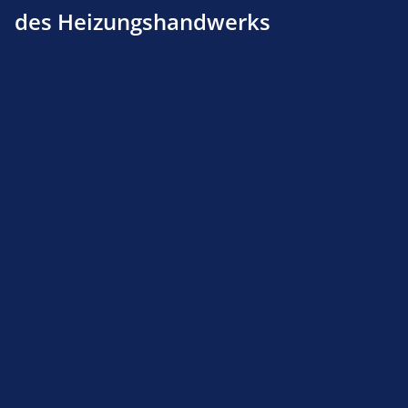
des Heizungshandwerks
Differenzdrucksensor Viessmann Vitodens 200
WB2,222 WS2,300 WB3A