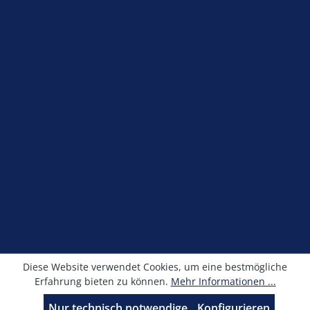
Service-Hotline
Shop Service
Information
Newsletter
Alle Preise exkl. gesetzl. Mehrwertsteuer zzgl.
Versandkosten
und ggf. Nachnahmegebühren, wenn
nicht anders angegeben.
© Kronimus GmbH 2025 - Entwicklung
sfxonline.de
Diese Website verwendet Cookies, um eine bestmögliche
Erfahrung bieten zu können.
Mehr Informationen ...
Nur technisch notwendige
Konfigurieren