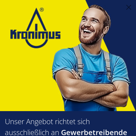
alt springen
Feuerungstechnik
1.35 Gasarmaturen
Gaskugelhähne
Gaskugelhähne
Produkte filtern
Unser Angebot richtet sich
ausschließlich an
Gewerbetreibende