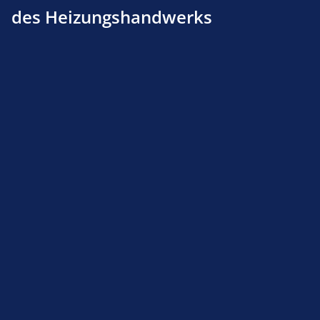
des Heizungshandwerks
Gasanschlußkugelhahn 1" Durchgang mit
Sicherheitsventil TSV