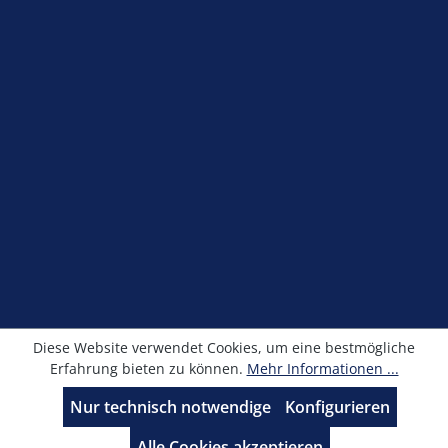
Shop Service
Information
Newsletter
Alle Preise exkl. gesetzl. Mehrwertsteuer zzgl.
Versandkosten
und ggf. Nachnahmegebühren, wenn
nicht anders angegeben.
© Kronimus GmbH 2025 - Entwicklung
sfxonline.de
Diese Website verwendet Cookies, um eine bestmögliche
Erfahrung bieten zu können.
Mehr Informationen ...
Nur technisch notwendige
Konfigurieren
Alle Cookies akzeptieren