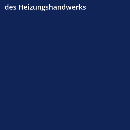
des Heizungshandwerks
Dungs Klima-Set KS 1000 A 2