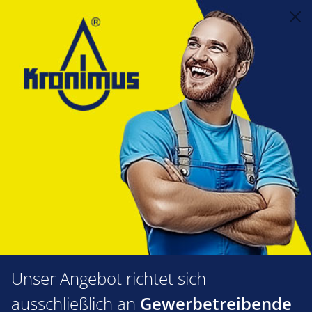
alt springen
Feuerungstechnik
1.35 Gasarmaturen
Gas- und Luftdruckwächter, Fliehkraftwächter
Dungs Klima-Set KS
Dungs Klima-Set KS
Produkte filtern
Unser Angebot richtet sich
ausschließlich an
Gewerbetreibende