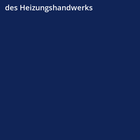
des Heizungshandwerks
Druckwächter DG 10 U-3