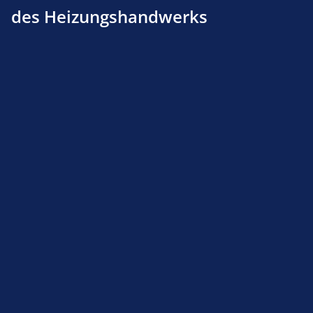
des Heizungshandwerks
Siemens AGA 40.40 Zündgasanschlussplatte für
VGD 40...und VRD40