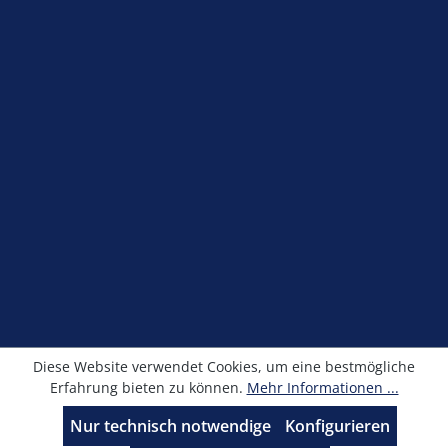
Shop Service
Information
Newsletter
Alle Preise exkl. gesetzl. Mehrwertsteuer zzgl.
Versandkosten
und ggf. Nachnahmegebühren, wenn
nicht anders angegeben.
© Kronimus GmbH 2025 - Entwicklung
sfxonline.de
Diese Website verwendet Cookies, um eine bestmögliche
Erfahrung bieten zu können.
Mehr Informationen ...
Nur technisch notwendige
Konfigurieren