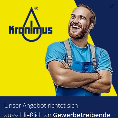
alt springen
Feuerungstechnik
1.34 Gasmagnetventile, Gasmultiblöcke
Siemens Gasdoppelventil VGD
Siemens Gasdoppelventil VGD
Produkte filtern
Unser Angebot richtet sich
ausschließlich an
Gewerbetreibende