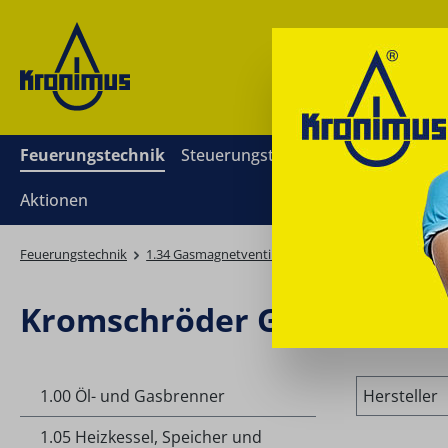
springen
Zur Hauptnavigation springen
Feuerungstechnik
Steuerungstechnik
Mess- und Re
Aktionen
Feuerungstechnik
1.34 Gasmagnetventile, Gasmultiblöcke
Kromsc
Kromschröder Gasmagnetv
1.00 Öl- und Gasbrenner
Hersteller
1.05 Heizkessel, Speicher und