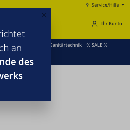
Service/Hilfe
Ihr Konto
ichtet
ich an
ernative Heizsysteme
Sanitärtechnik
% SALE %
nde des
werks