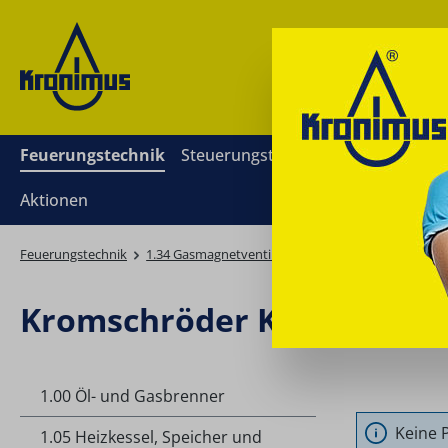
springen
Zur Hauptnavigation springen
Feuerungstechnik
Steuerungstechnik
Mess- und Re
Aktionen
Feuerungstechnik
1.34 Gasmagnetventile, Gasmultiblöcke
Kromsc
Kromschröder Kompaktein
1.00 Öl- und Gasbrenner
Keine 
1.05 Heizkessel, Speicher und