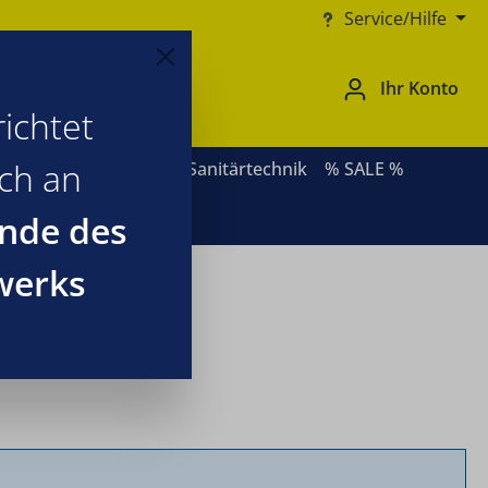
Service/Hilfe
Ihr Konto
ichtet
ich an
ernative Heizsysteme
Sanitärtechnik
% SALE %
nde des
werks