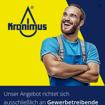
alt springen
Feuerungstechnik
1.16 Ölarmaturen, Verschraubungen
Verschraubungen, Schnellschlußventile, Zubehör
Winkel Einschraubverschraubung WEV
Winkel
Einschraubverschraubung WEV
Produkte filtern
Unser Angebot richtet sich
ausschließlich an
Gewerbetreibende