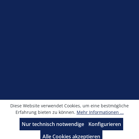
Shop Service
Information
Newsletter
Alle Preise exkl. gesetzl. Mehrwertsteuer zzgl.
Versandkosten
und ggf. Nachnahmegebühren, wenn
nicht anders angegeben.
© Kronimus GmbH 2025 - Entwicklung
sfxonline.de
Diese Website verwendet Cookies, um eine bestmögliche
Erfahrung bieten zu können.
Mehr Informationen ...
Nur technisch notwendige
Konfigurieren
Alle Cookies akzeptieren