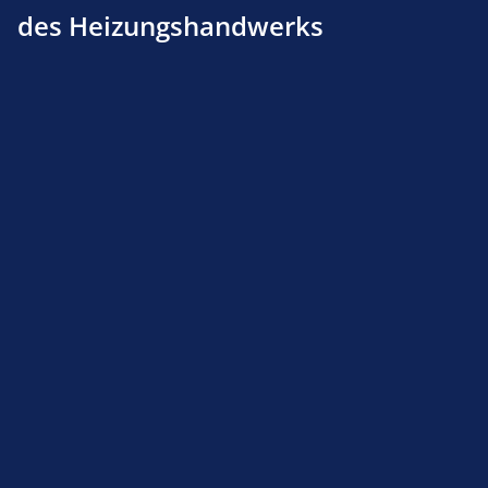
des Heizungshandwerks
Anbau-Set f. Braun Oelzähler für 6 mm Leitung