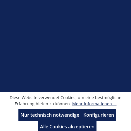
Shop Service
Elfatherm ME80 sowie zu den älteren Serien SD,
E24, E23, E22, E6, E4. Außerdem können diese
Information
Fühler alternativ eingesetzt werden bei den
Geräteserien Lago, E8 und Merlin.
Newsletter
Alle Preise exkl. gesetzl. Mehrwertsteuer zzgl.
Versandkosten
und ggf. Nachnahmegebühren, wenn
nicht anders angegeben.
© Kronimus GmbH 2025 - Entwicklung
sfxonline.de
Diese Website verwendet Cookies, um eine bestmögliche
Erfahrung bieten zu können.
Mehr Informationen ...
Nur technisch notwendige
Konfigurieren
Alle Cookies akzeptieren