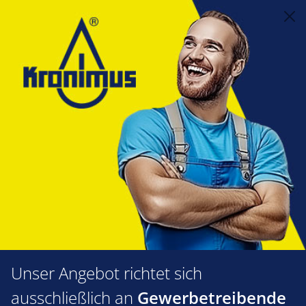
alt springen
Steuerungstechnik
2.12 Regelungen/Zubehör
Elfatherm
Zubehör/Ersatzteile
Zubehör/Ersatzteile
Produkte filtern
Unser Angebot richtet sich
ausschließlich an
Gewerbetreibende