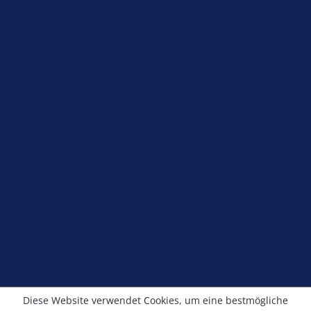
allpoligen, schraubenlosen Anschluß von
Sensoren und Aktoren. **********Lieferung
Service-Hotline
ohne Regelung**********
Shop Service
Information
Newsletter
Alle Preise exkl. gesetzl. Mehrwertsteuer zzgl.
Versandkosten
und ggf. Nachnahmegebühren, wenn
nicht anders angegeben.
© Kronimus GmbH 2025 - Entwicklung
sfxonline.de
Diese Website verwendet Cookies, um eine bestmögliche