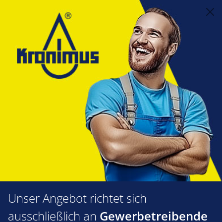
alt springen
Steuerungstechnik
2.12 Regelungen/Zubehör
EBV - Regelungen
EBV - Regelungen
Produkte filtern
Unser Angebot richtet sich
ausschließlich an
Gewerbetreibende