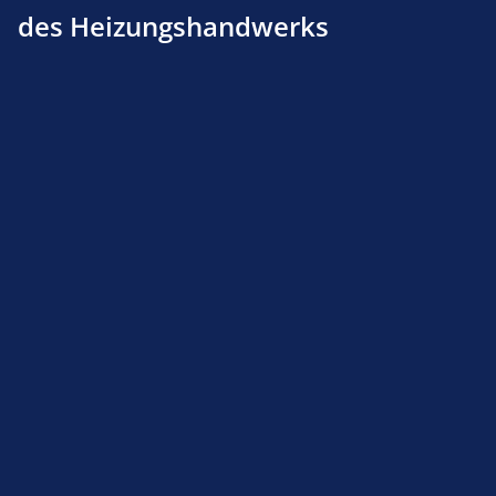
des Heizungshandwerks
Außenfühler AF 200 für EBV-Regelungen