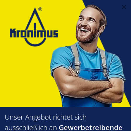
alt springen
Feuerungstechnik
1.63 Flanschdichtungen & Dichtringe
Viessmann
Viessmann
Produkte filtern
Unser Angebot richtet sich
ausschließlich an
Gewerbetreibende