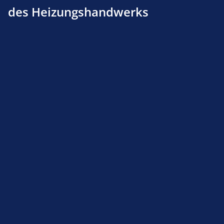
des Heizungshandwerks
Dichtring für Viessmann Rotrix (5-er Pack)