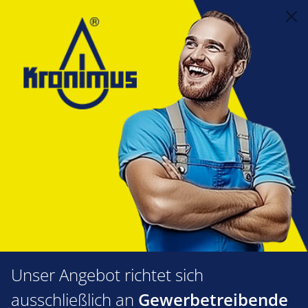
alt springen
Feuerungstechnik
1.63 Flanschdichtungen & Dichtringe
Giersch
Giersch
Produkte filtern
Unser Angebot richtet sich
ausschließlich an
Gewerbetreibende