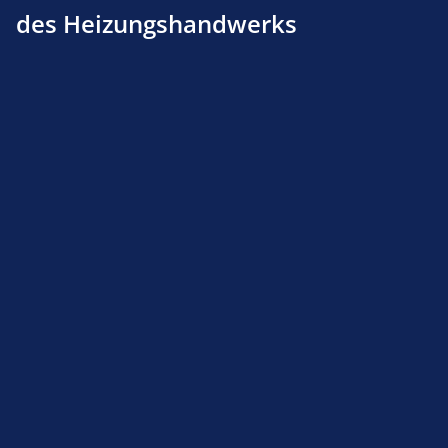
des Heizungshandwerks
Flanschdichtung Giersch R 1 bis 2/87