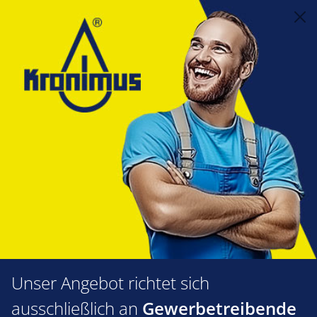
alt springen
Feuerungstechnik
1.61 Flammrohre, Mischeinrichtungen, Hydraulikzylinder
Flammrohre
Giersch
Giersch
Produkte filtern
Unser Angebot richtet sich
ausschließlich an
Gewerbetreibende