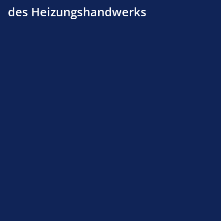
des Heizungshandwerks
Gehäuse m. Brennerrohr Giersch R 1 V L ab
2.Quartal 1989