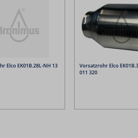
hr Elco EK01B.28L-NH 13
Vorsatzrohr Elco EK01B.
011 320