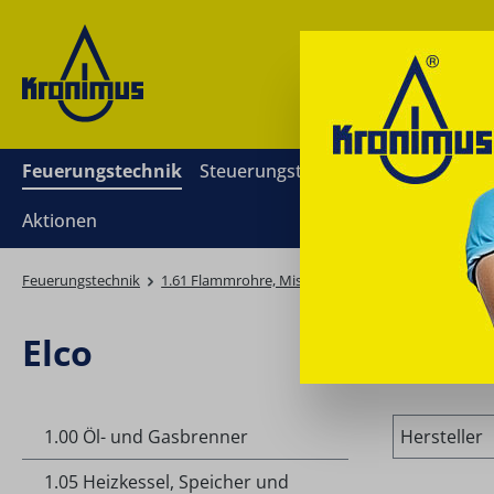
springen
Zur Hauptnavigation springen
Feuerungstechnik
Steuerungstechnik
Mess- und Re
Aktionen
Feuerungstechnik
1.61 Flammrohre, Mischeinrichtungen, Hydraulikzy
Elco
1.00 Öl- und Gasbrenner
Hersteller
1.05 Heizkessel, Speicher und