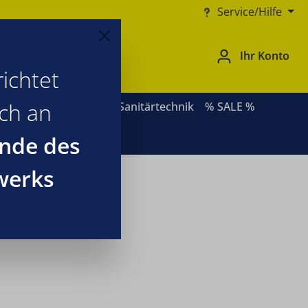
Service/Hilfe
Ihr Konto
ichtet
ich an
ernative Heizsysteme
Sanitärtechnik
% SALE %
nde des
werks