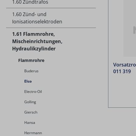
1.60 Zündtrafos
1.60 Zünd- und
Ionisationselektroden
1.61 Flammrohre,
Mischeinrichtungen,
Hydraulikzylinder
Flammrohre
Vorsatzro
011 319
Buderus
Elco
Electro-Oil
Golling
Giersch
Hansa
Herrmann