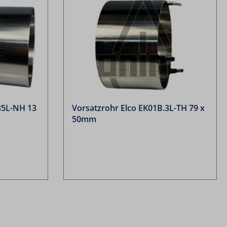
35L-NH 13
Vorsatzrohr Elco EK01B.3L-TH 79 x
50mm