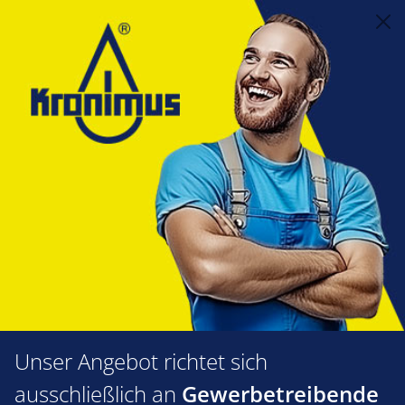
alt springen
Feuerungstechnik
1.50 Öl- und Gasfeuerungsautomaten, Flammfühler
Riello
Fotozelle
Fotozelle
Produkte filtern
Unser Angebot richtet sich
ausschließlich an
Gewerbetreibende