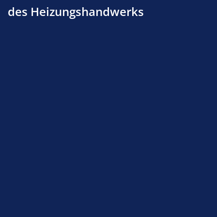
des Heizungshandwerks
Fotozelle für Riello (3002280)