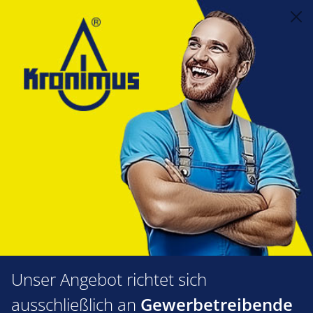
alt springen
Feuerungstechnik
1.36 Gasschläuche, Gasdichtungen
Gasschläuche DIN-DVGW zugelassen
DN 12 - 1/2"
DN 12 - 1/2"
Produkte filtern
Unser Angebot richtet sich
ausschließlich an
Gewerbetreibende