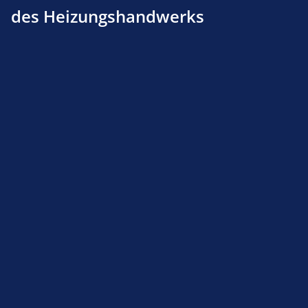
des Heizungshandwerks
Gasschlauchleitung, DIN-DVGW geprüft, R 1/2",
1000 mm