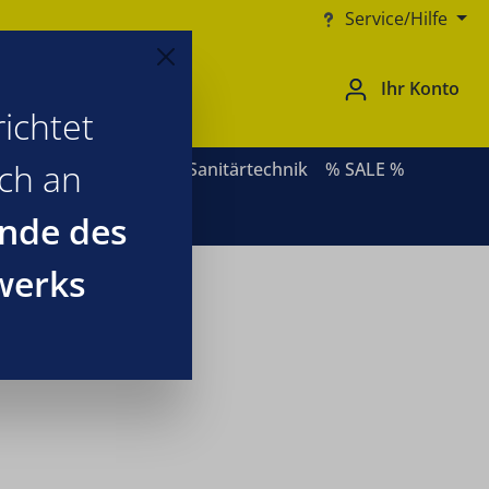
Service/Hilfe
Ihr Konto
ichtet
ich an
ernative Heizsysteme
Sanitärtechnik
% SALE %
nde des
werks