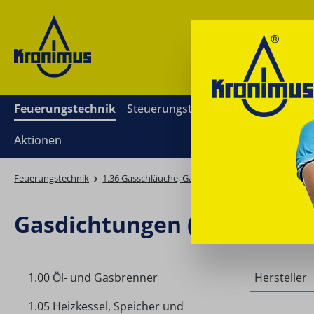
springen
Zur Hauptnavigation springen
Feuerungstechnik
Steuerungstechnik
Mess- und Re
Aktionen
Feuerungstechnik
1.36 Gasschläuche, Gasdichtungen
Gasdichtung
Gasdichtungen (Gummi) für
1.00 Öl- und Gasbrenner
Hersteller
1.05 Heizkessel, Speicher und