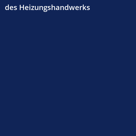
des Heizungshandwerks
Produktnummer:
135486300
Beschreibung
Produktsicherheit
Service-Hotline
Shop Service