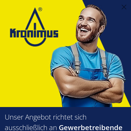
alt springen
Feuerungstechnik
1.35 Gasarmaturen
Entlüftungshähne, Meßnippel, Prüfbrenner
Druckknopfhahn 1/2" Messing
für max. 4 bar
Bildergalerie überspringen
Unser Angebot richtet sich
ausschließlich an
Gewerbetreibende