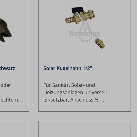
chwarz
Solar Kugelhahn 1/2"
 oder
Für Sanitär, Solar- und
Heizungsanlagen universell
rechtem
einsetzbar, Anschluss ½"
 DN50 und
selbstdichtend, voller Durchgang,
PN 10, Pressmessing MS 58 mit
Schlauchverschraubung, mit KTW-
geprüften Dichtungen, einsetzbar
bis max. 160 °C.