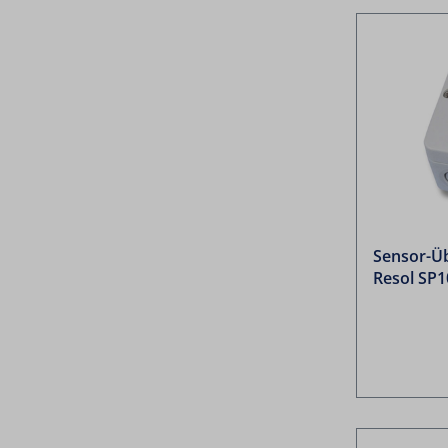
Sensor-Ü
Resol SP1