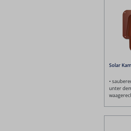
Solar Kam
• saubere
unter dem
waagerec
Adapter v
DN70 geei
witterung