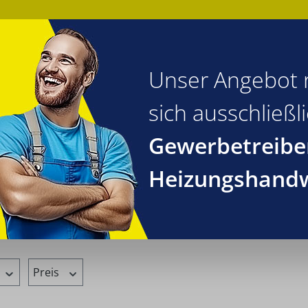
Unser Angebot r
sich ausschließl
lungstechnik
Reinigungstechnik
Heizungstechnik
Alte
Gewerbetreibe
Heizungshand
Preis