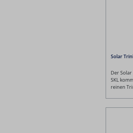
Solar Tri
Der Solar
SKL kommt
reinen T
oder in M
zusätzlic
Einsatz. Perfekt abgestimmt für alle
Solarsyst
Brennwert
Bivalent, 