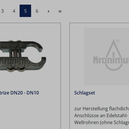
Seite
Seite
Seite
Seite
3
4
5
6
trize DN20 - DN10
Schlagset
zur Herstellung flachdic
Anschlüsse an Edelstahl-
Wellrohren (ohne Schlag