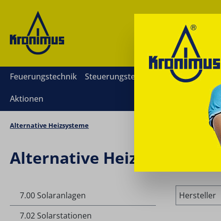
springen
Zur Hauptnavigation springen
Feuerungstechnik
Steuerungstechnik
Mess- und Rege
Aktionen
Alternative Heizsysteme
Alternative Heizsysteme
7.00 Solaranlagen
Hersteller
7.02 Solarstationen