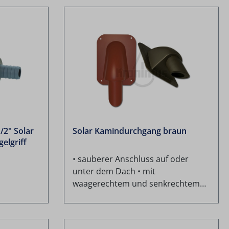
/2" Solar
Solar Kamindurchgang braun
gelgriff
• sauberer Anschluss auf oder
unter dem Dach • mit
waagerechtem und senkrechtem
Adapter verfügbar • für DN50 und
DN70 geeignet • UV- und
witterungsbeständig