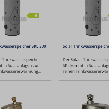
nkwasserspeicher SKL 300
Solar Trinkwasserspeich
 - Trinkwasserspeicher
Der Solar - Trinkwassers
 in Solaranlagen zur
SKL kommt in Solaranlag
rinkwassererwärmung
reinen Trinkwassererwä
ehrspeichersystemen mit
oder in Mehrspeichersy
hen Pufferspeichern zum
zusätzlichen Pufferspei
Einsatz. Perfekt abgestimmt für alle
eme Auch für
Solarsysteme Auch für
technik geeignet
Brennwerttechnik geeign
zwei
Bivalent, zwei