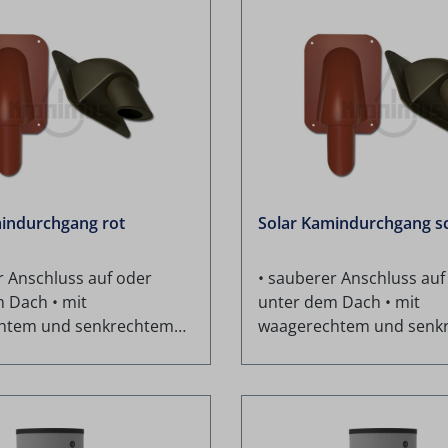
indurchgang rot
Solar Kamindurchgang s
r Anschluss auf oder
• sauberer Anschluss auf
 Dach • mit
unter dem Dach • mit
htem und senkrechtem
waagerechtem und senk
erfügbar • für DN50 und
Adapter verfügbar • für
gnet • UV- und
DN70 geeignet • UV- und
sbeständig
witterungsbeständig