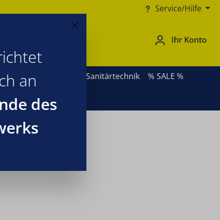
Service/Hilfe
Ihr Konto
ichtet
ich an
rnative Heizsysteme
Sanitärtechnik
% SALE %
nde des
werks