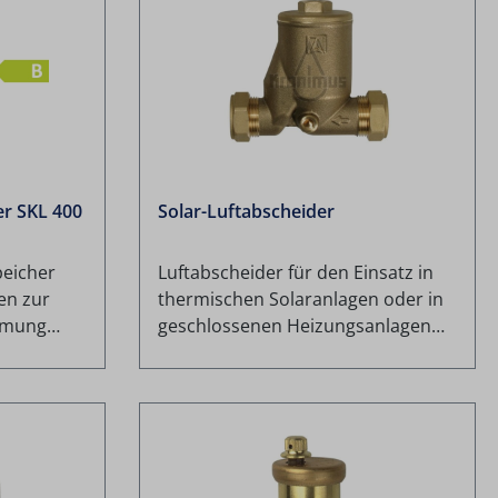
er SKL 400
Solar-Luftabscheider
peicher
Luftabscheider für den Einsatz in
en zur
thermischen Solaranlagen oder in
rmung
geschlossenen Heizungsanlagen
stemen mit
nach EN 12828 mit
chern zum
Betriebstemperaturen bis 150 °C
und Betriebsdruck max. 6 bar. Der
Luftabscheider scheidet die im
et
Wärmeträgermedium enthaltene
Luft ab. Die Luft sammelt sich im