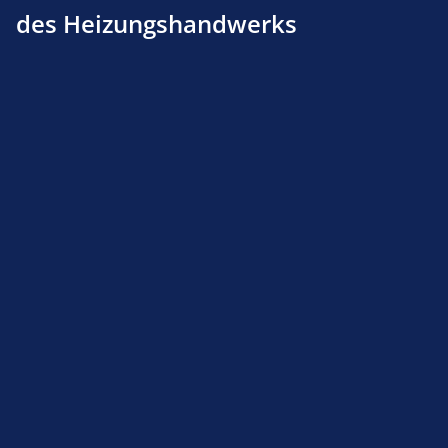
des Heizungshandwerks
Sotin-J 2, Drucksprayer zum Versprühen
flüssiger Wirkstoffe, 1,5 Liter