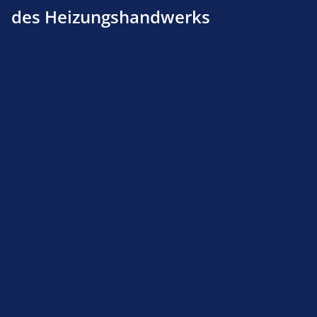
des Heizungshandwerks
Handreinigungscreme Sotin 503 500 ml Dose