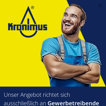
alt springen
Reinigungstechnik
4.11 Chemische Reinigung
Reinigungsmittel Sotin
Reinigungsmittel Sotin
Produkte filtern
Unser Angebot richtet sich
ausschließlich an
Gewerbetreibende