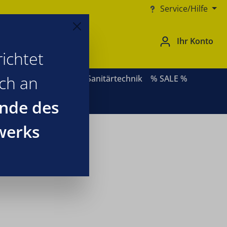
Service/Hilfe
Ihr Konto
ichtet
ich an
ernative Heizsysteme
Sanitärtechnik
% SALE %
nde des
werks