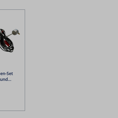
en-Set
 und