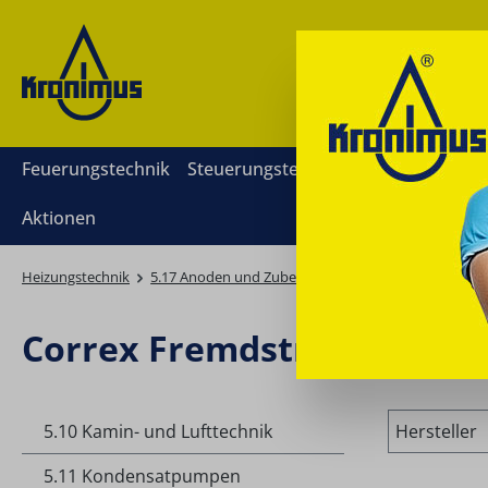
springen
Zur Hauptnavigation springen
Feuerungstechnik
Steuerungstechnik
Mess- und Rege
Aktionen
Heizungstechnik
5.17 Anoden und Zubehör
Correx Fremdstrom
Correx Fremdstromanode
5.10 Kamin- und Lufttechnik
Hersteller
5.11 Kondensatpumpen