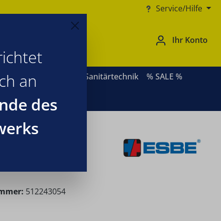
Service/Hilfe
Ihr Konto
ichtet
ich an
ernative Heizsysteme
Sanitärtechnik
% SALE %
nde des
werks
ummer:
512243054