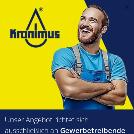
alt springen
Heizungstechnik
5.10 Kamin- und Lufttechnik
Luftfiltermatte
Luftfiltermatte
Produkte filtern
Unser Angebot richtet sich
ausschließlich an
Gewerbetreibende