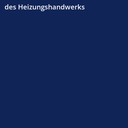
des Heizungshandwerks
Luftfiltermatte Typ KSB 290 regenerierbar (m²)
Service-Hotline
Shop Service