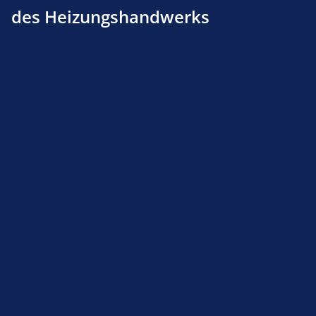
des Heizungshandwerks
Netzkabel f. ZT 900,930,931 300mm