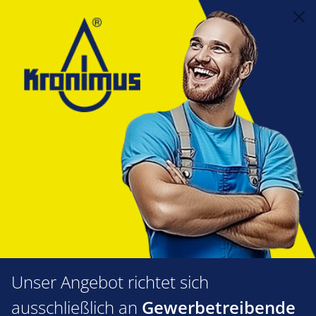
alt springen
Feuerungstechnik
1.60 Zündtrafos
Satronic Zündtrafos
Satronic Zündtrafos
Produkte filtern
Unser Angebot richtet sich
ausschließlich an
Gewerbetreibende