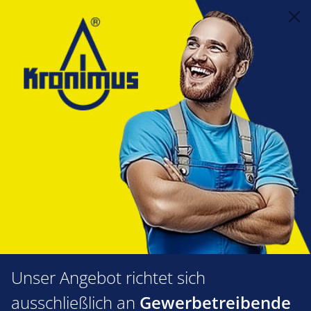
alt springen
Feuerungstechnik
1.60 Zünd- und Ionisationselektroden
Zubehör
Zündkabel
Zündkabel für Zündtrafo ZT
870/930 Länge 1,00 mtr. D 4mm
Bildergalerie überspringen
Unser Angebot richtet sich
ausschließlich an
Gewerbetreibende