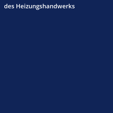
des Heizungshandwerks
Produktnummer:
160116050
Beschreibung
Produktsicherheit
Service-Hotline
Shop Service