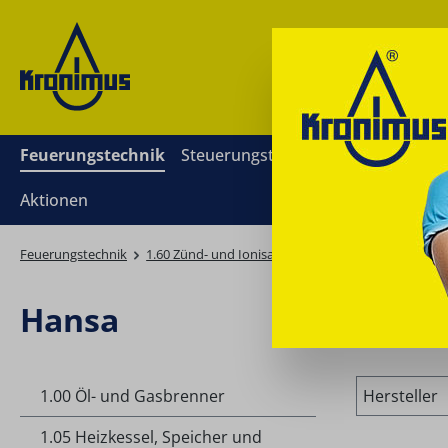
springen
Zur Hauptnavigation springen
Feuerungstechnik
Steuerungstechnik
Mess- und Re
Aktionen
Feuerungstechnik
1.60 Zünd- und Ionisationselektroden
Ionisatio
Hansa
1.00 Öl- und Gasbrenner
Hersteller
1.05 Heizkessel, Speicher und