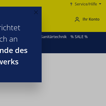
Service/Hilfe
Ihr Konto
ichtet
ich an
ernative Heizsysteme
Sanitärtechnik
% SALE %
nde des
werks