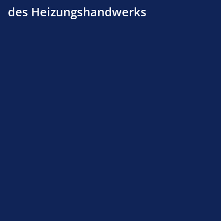
des Heizungshandwerks
Elco Zündelektrode für EG02, EK02