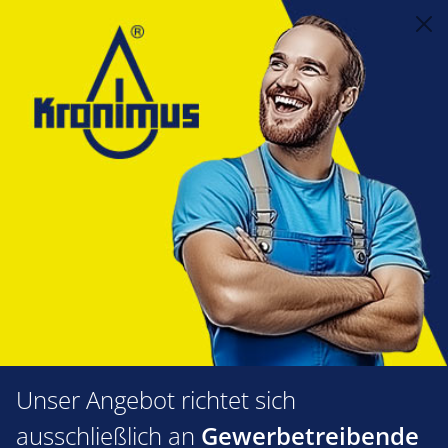
alt springen
Feuerungstechnik
1.60 Zünd- und Ionisationselektroden
Einzelzündelektroden nach Herstellern
Elco
Elco
Produkte filtern
Unser Angebot richtet sich
ausschließlich an
Gewerbetreibende