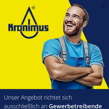
alt springen
Feuerungstechnik
1.60 Zünd- und Ionisationselektroden
Doppelzündelektroden nach Herstellern
MHG/ MAN
Doppelzündelektrode MHG
DE1.1H,DE1.1VH
Bildergalerie überspringen
Unser Angebot richtet sich
ausschließlich an
Gewerbetreibende