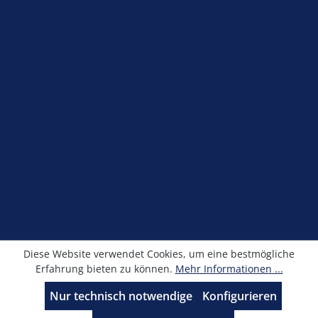
Shop Service
Information
Newsletter
Alle Preise exkl. gesetzl. Mehrwertsteuer zzgl.
Versandkosten
und ggf. Nachnahmegebühren, wenn
nicht anders angegeben.
© Kronimus GmbH 2025 - Entwicklung
sfxonline.de
Diese Website verwendet Cookies, um eine bestmögliche
Erfahrung bieten zu können.
Mehr Informationen ...
Nur technisch notwendige
Konfigurieren