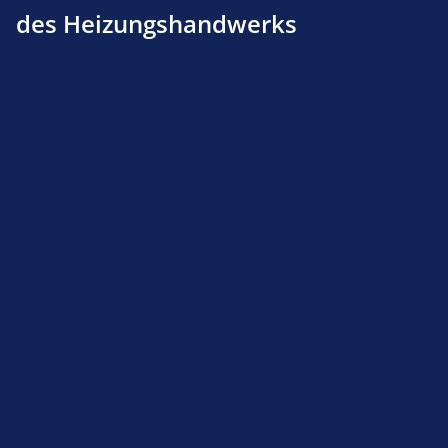
des Heizungshandwerks
Produktnummer:
160114869
Beschreibung
Produktsicherheit
Service-Hotline