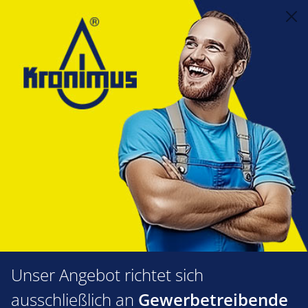
alt springen
Feuerungstechnik
1.14 Ölvorwärmer
Vorwärmer
Körting Vorwärmer
Körting Vorwärmer
Produkte filtern
Unser Angebot richtet sich
ausschließlich an
Gewerbetreibende