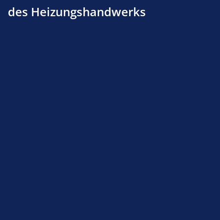
des Heizungshandwerks
Ölvorwärmer Körting Jet 3.5 / 8.5 VT 0-DU/VT 1-
DU, L=205mm