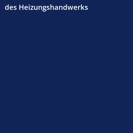
des Heizungshandwerks
Produktnummer:
212200220
Beschreibung
Produktsicherheit
Service-Hotline
Shop Service