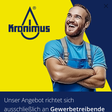
alt springen
Steuerungstechnik
2.12 Regelungen/Zubehör
Ersatz Glas-Sicherungen
Sicherungen mittelträge
Glassicherung m-träge 6,3 A VPE
10 Stück
Bildergalerie überspringen
Unser Angebot richtet sich
ausschließlich an
Gewerbetreibende