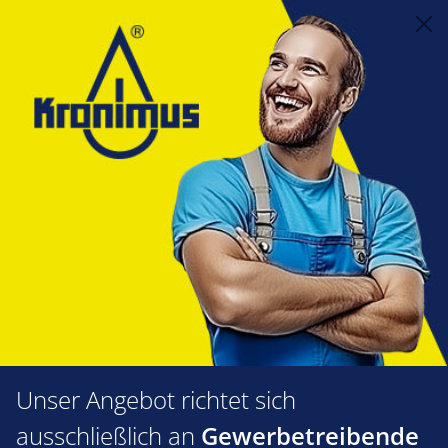
alt springen
Steuerungstechnik
2.11 Thermostate
Raumthermostate, Raumregler
Eberle Standardfühler für UTR
-25 bis 70°C,4m/PVC
Bildergalerie überspringen
Unser Angebot richtet sich
ausschließlich an
Gewerbetreibende