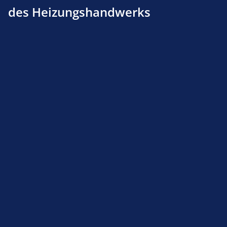
des Heizungshandwerks
Produktnummer:
211211305
Beschreibung
Produktsicherheit
Service-Hotline
Shop Service