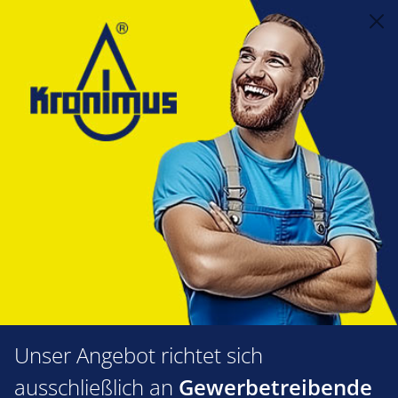
alt springen
Reinigungstechnik
4.11 Chemische Reinigung
Kronimus Reinigungsprodukte
Brennerreiniger
Kronimus-Brennerreiniger
Bildergalerie überspringen
Unser Angebot richtet sich
ausschließlich an
Gewerbetreibende