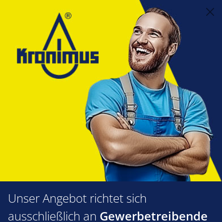
alt springen
Reinigungstechnik
4.11 Chemische Reinigung
Kesselreiniger
Sotin
Sotin 230 GA Sprührohr
Bildergalerie überspringen
Unser Angebot richtet sich
ausschließlich an
Gewerbetreibende