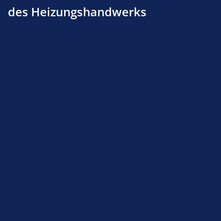
des Heizungshandwerks
Produktnummer:
411800192
Beschreibung
Produktsicherheit