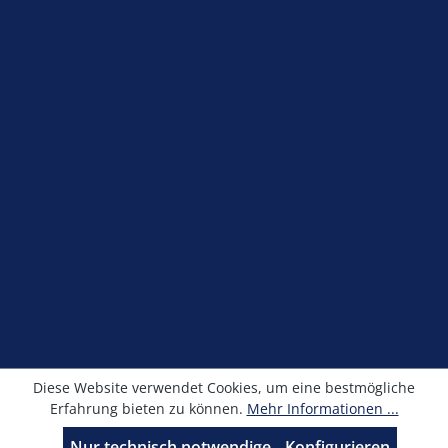
Service-Hotline
Shop Service
Information
Newsletter
Alle Preise exkl. gesetzl. Mehrwertsteuer zzgl.
Versandkosten
und ggf. Nachnahmegebühren, wenn
nicht anders angegeben.
© Kronimus GmbH 2025 - Entwicklung
sfxonline.de
Diese Website verwendet Cookies, um eine bestmögliche
Erfahrung bieten zu können.
Mehr Informationen ...
Nur technisch notwendige
Konfigurieren