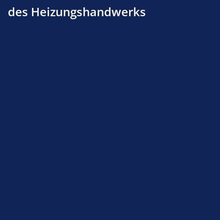
des Heizungshandwerks
Produktnummer:
311777455
Beschreibung
Ab einen Einkaufwert von 400,00 € GRATIS für Sie!!!
für Kupfer, Messing und dünnwandige Stahlrohre 2
Stützrollen mit Einsti…
Mehr
Produktsicherheit