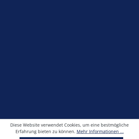
Service-Hotline
Shop Service
Information
Newsletter
Alle Preise exkl. gesetzl. Mehrwertsteuer zzgl.
Versandkosten
und ggf. Nachnahmegebühren, wenn
nicht anders angegeben.
© Kronimus GmbH 2025 - Entwicklung
sfxonline.de
Diese Website verwendet Cookies, um eine bestmögliche
Erfahrung bieten zu können.
Mehr Informationen ...