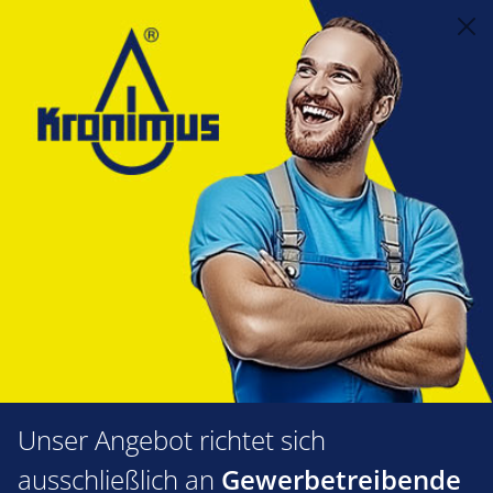
alt springen
Gratis für Sie
Kleinst-Rohrabschneider 3 - 16
mm
Bildergalerie überspringen
Unser Angebot richtet sich
ausschließlich an
Gewerbetreibende