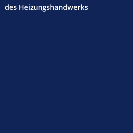
des Heizungshandwerks
Produktnummer:
311600120
Beschreibung
Rolle à 10m
Produktsicherheit
Service-Hotline