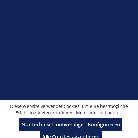
Shop Service
Information
Newsletter
Alle Preise exkl. gesetzl. Mehrwertsteuer zzgl.
Versandkosten
und ggf. Nachnahmegebühren, wenn
nicht anders angegeben.
© Kronimus GmbH 2025 - Entwicklung
sfxonline.de
Diese Website verwendet Cookies, um eine bestmögliche
Erfahrung bieten zu können.
Mehr Informationen ...
Nur technisch notwendige
Konfigurieren
Alle Cookies akzeptieren