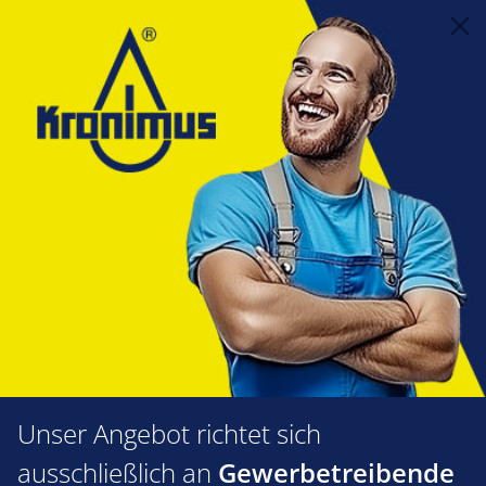
alt springen
Mess- und Regelungstechnik
3.11 Werkzeuge und Wartungszubehör
Dichtmittel/Dichtstoffe
Dichtschnüre
Ofentürdichtschnur 12mm Kora-
tex bis 750°C
Bildergalerie überspringen
Unser Angebot richtet sich
ausschließlich an
Gewerbetreibende