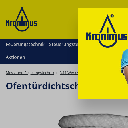
springen
Zur Hauptnavigation springen
Feuerungstechnik
Steuerungstechnik
Mess- und Reg
Aktionen
Mess- und Regelungstechnik
3.11 Werkzeuge und Wartungszubehör
Ofentürdichtschnur 8mm Ko
Bildergalerie überspringen