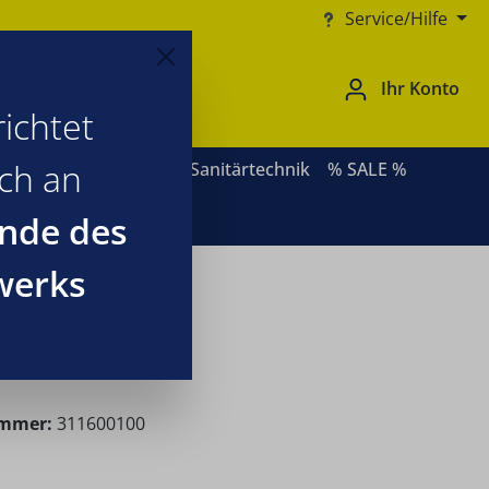
Service/Hilfe
Ihr Konto
ichtet
ich an
ernative Heizsysteme
Sanitärtechnik
% SALE %
nde des
werks
ummer:
311600100