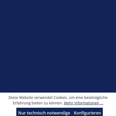
Service-Hotline
Shop Service
Information
Newsletter
Alle Preise exkl. gesetzl. Mehrwertsteuer zzgl.
Versandkosten
und ggf. Nachnahmegebühren, wenn
nicht anders angegeben.
© Kronimus GmbH 2025 - Entwicklung
sfxonline.de
Diese Website verwendet Cookies, um eine bestmögliche
Erfahrung bieten zu können.
Mehr Informationen ...
Nur technisch notwendige
Konfigurieren