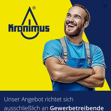
alt springen
Mess- und Regelungstechnik
3.11 Werkzeuge und Wartungszubehör
Dichtmittel/Dichtstoffe
BCG
BCG Spezial-Rohrdichter 2.5 ltr.
Hochkonzentrat
Bildergalerie überspringen
Unser Angebot richtet sich
ausschließlich an
Gewerbetreibende