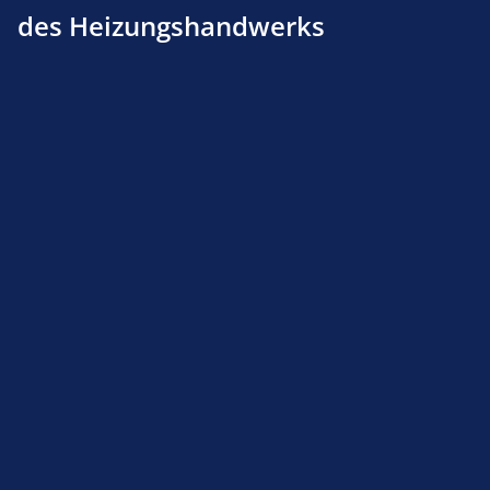
des Heizungshandwerks
Produktnummer:
311797040
Beschreibung
Produktsicherheit