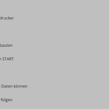
drucker
ebauten
ch START
e Daten können
rfolgen