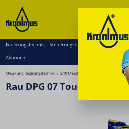
springen
Zur Hauptnavigation springen
Feuerungstechnik
Steuerungstechnik
Mess- und Reg
Aktionen
Mess- und Regelungstechnik
3.10 Messtechnik
Rau Prüfgeräte
G
Rau DPG 07 Touch
Bildergalerie überspringen