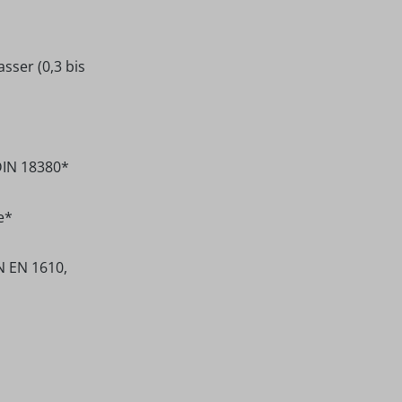
ser (0,3 bis
DIN 18380*
e*
N EN 1610,