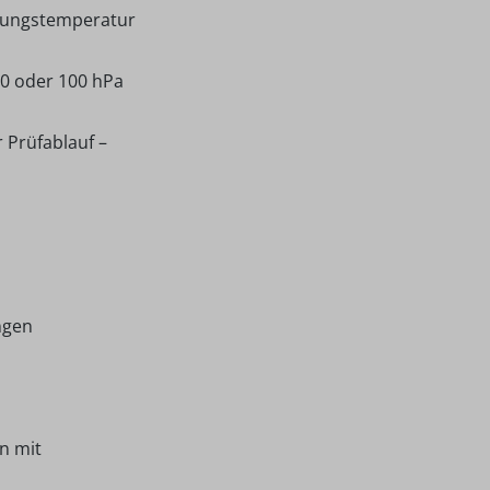
bungstemperatur
70 oder 100 hPa
 Prüfablauf –
ngen
n mit