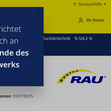
Service/Hilfe
Ihr Konto
ichtet
ich an
ernative Heizsysteme
Sanitärtechnik
% SALE %
nde des
werks
ummer:
310778315