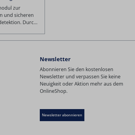
odul zur
en und sicheren
detektion. Durch
ible Sonde ist der
 an schwer
chen Stellen
 Die
entration wird
Newsletter
 Auswertegerät
Abonnieren Sie den kostenlosen
 „ppm“ angezeigt,
Newsletter und verpassen Sie keine
 an der CAPBs®-
Neuigkeit oder Aktion mehr aus dem
heit ein
OnlineShop.
hes Signal
ben wird. Die
welle ist
Newsletter abonnieren
ll einstellbar.
ie
libration auf