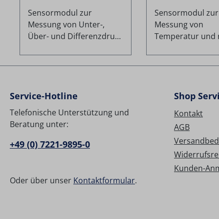
Fließdruckmessgerät
Temperaturmess
Sensormodul zur
Sensormodul zur
Messung von Unter-,
Messung von
Über- und Differenzdruck
Temperatur und r
bei gasförmigen,
Feuchte in der
trockenen, nicht
Umgebungsluft.
aggressiven Medien. Die
Luftfeuchte/- te
Drucksensoren mit zwei
RH 80, OHNE Basis
verschiedenen
Technische Daten
Service-Hotline
Shop Serv
Anschlüssen sind in den
Messbereiche 0 /
Telefonische Unterstützung und
Kontakt
vier Messbereichen 20
r.F. -40 / +80 °C
Beratung unter:
AGB
mbar, 180 mbar, 6 bar
Genauigkeit ±2 %
Versandbed
und 20 bar verfügbar.
Digit ±0,5 °C ±1 Digit
+49 (0) 7221-9895-0
Dank manueller
Auflösung 0,1 % rH 
Widerrufsre
Nullpunktverschiebung
°C
Kunden-An
ist zudem eine
Oder über unser
Kontaktformular
.
Messbereichsverdopplun
g möglich. Die
hochwertigen Sensoren