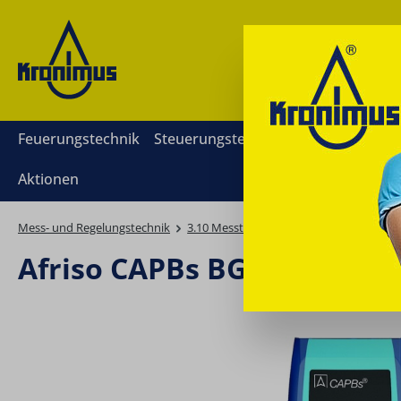
springen
Zur Hauptnavigation springen
Feuerungstechnik
Steuerungstechnik
Mess- und Reg
Aktionen
Mess- und Regelungstechnik
3.10 Messtechnik
Afriso Rauchgasmes
Afriso CAPBs BG 10 Handgri
Bildergalerie überspringen