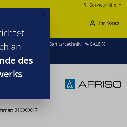
Service/Hilfe
Ihr Konto
ichtet
ich an
ernative Heizsysteme
Sanitärtechnik
% SALE %
nde des
werks
ummer:
310000017