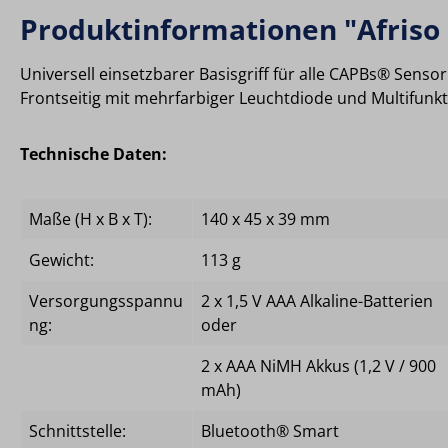
Produktinformationen "Afriso
Universell einsetzbarer Basisgriff für alle CAPBs® Sen
Frontseitig mit mehrfarbiger Leuchtdiode und Multifunkt
Technische Daten:
Maße (H x B x T):
140 x 45 x 39 mm
Gewicht:
113 g
Versorgungsspannu
2 x 1,5 V AAA Alkaline-Batterien
ng:
oder
2 x AAA NiMH Akkus (1,2 V / 900
mAh)
Schnittstelle:
Bluetooth® Smart