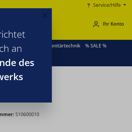
Service/Hilfe
Ihr Konto
ichtet
ich an
rnative Heizsysteme
Sanitärtechnik
% SALE %
nde des
werks
ummer:
510600010