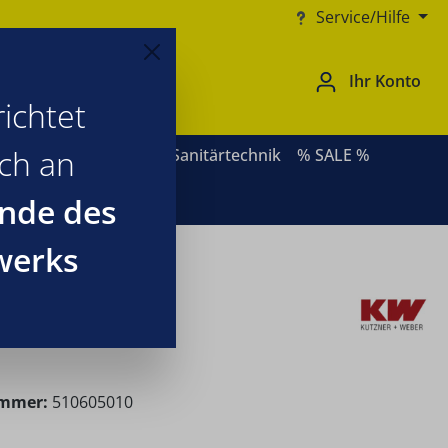
Service/Hilfe
Ihr Konto
ichtet
ich an
ernative Heizsysteme
Sanitärtechnik
% SALE %
nde des
werks
 dB
ummer:
510605010