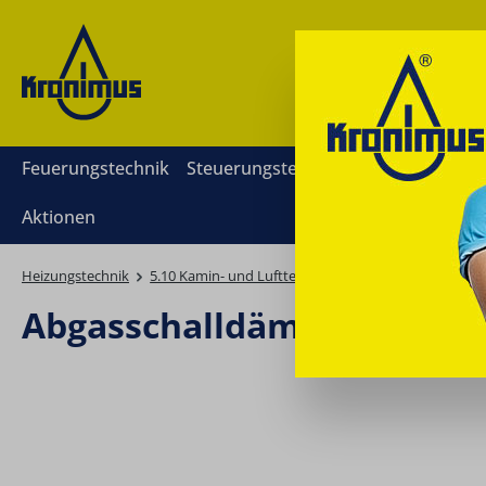
springen
Zur Hauptnavigation springen
Feuerungstechnik
Steuerungstechnik
Mess- und Rege
Aktionen
Heizungstechnik
5.10 Kamin- und Lufttechnik
Abgasschalldämpfer
Abgasschalldämpfer AGM 5
Bildergalerie überspringen