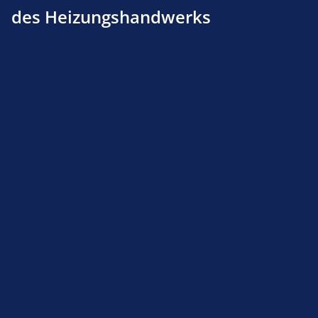
des Heizungshandwerks
Produktnummer:
161002860
Beschreibung
Produktsicherheit