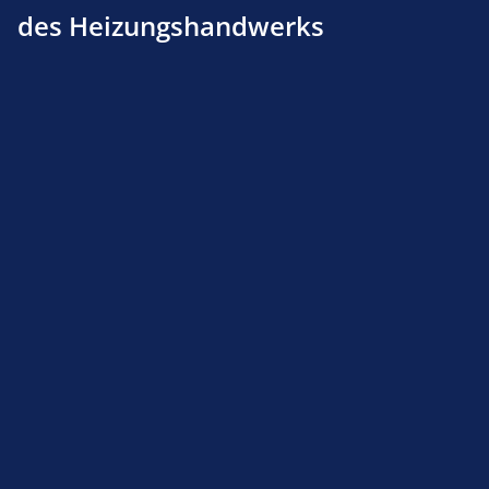
des Heizungshandwerks
Produktnummer:
161001013
Beschreibung
Produktsicherheit