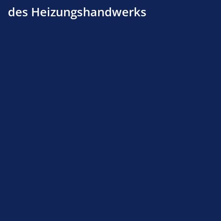
des Heizungshandwerks
Produktnummer:
161000157
Beschreibung
Produktsicherheit