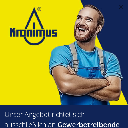
alt springen
Feuerungstechnik
1.61 Flammrohre, Mischeinrichtungen, Hydraulikzylinder
Flammrohre
Abig
Abig Adapterrohr Abig Nova
2014/2114
Bildergalerie überspringen
Unser Angebot richtet sich
ausschließlich an
Gewerbetreibende