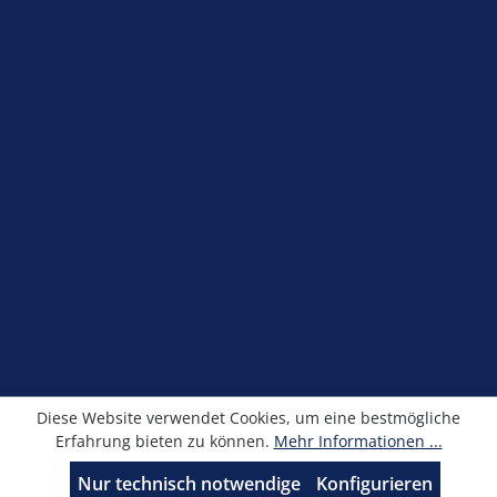
Service-Hotline
Shop Service
Information
Newsletter
Alle Preise exkl. gesetzl. Mehrwertsteuer zzgl.
Versandkosten
und ggf. Nachnahmegebühren, wenn
nicht anders angegeben.
© Kronimus GmbH 2025 - Entwicklung
sfxonline.de
Diese Website verwendet Cookies, um eine bestmögliche
Erfahrung bieten zu können.
Mehr Informationen ...
Nur technisch notwendige
Konfigurieren