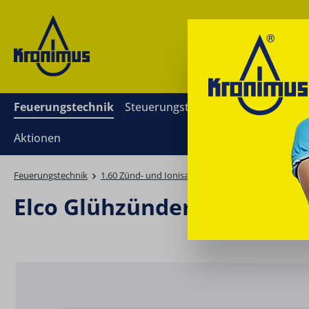
springen
Zur Hauptnavigation springen
Feuerungstechnik
Steuerungstechnik
Mess- und Re
Aktionen
Feuerungstechnik
1.60 Zünd- und Ionisationselektroden
Glühzün
Elco Glühzünder f. Ultron 
Bildergalerie überspringen