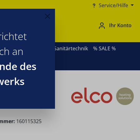
Service/Hilfe
Ihr Konto
ichtet
ich an
ernative Heizsysteme
Sanitärtechnik
% SALE %
nde des
werks
ummer:
160115325